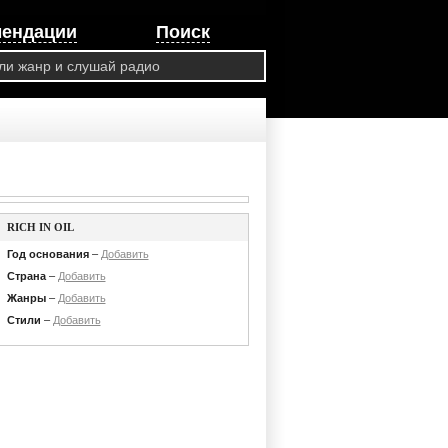
мендации
Поиск
RICH IN OIL
Год основания
–
Добавить
Страна
–
Добавить
Жанры
–
Добавить
Стили
–
Добавить