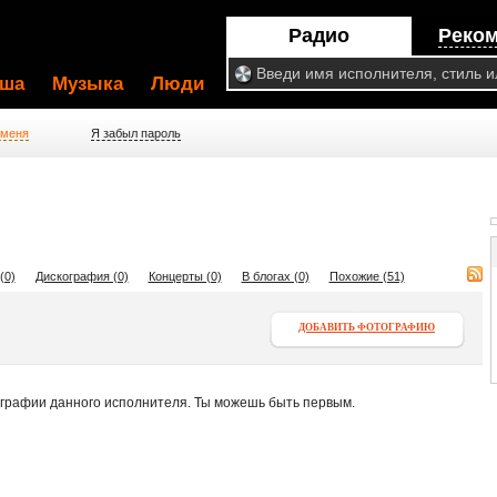
Радио
Реко
ша
Музыка
Люди
 меня
Я забыл пароль
(0)
Дискография (0)
Концерты (0)
В блогах (0)
Похожие (51)
ДОБАВИТЬ ФОТОГРАФИЮ
ографии данного исполнителя. Ты можешь быть первым.