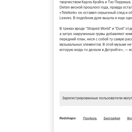
творчеством Карла Крэйга и Тэо Перриша.
Delsin весной прошлого года, правда оста
«Telefunk» он оставил серьезный след и о
Leaves. В подобном духе вышла и еще одн
В треках вроде “Shaped World” и “Dust” 
а хитро закрученные грувы добавляют ко
передний план, неся с собой ту самую ра
музыкальных элементов. В этой музыке нет
которую когда-то делали в Детройте», — 
Зарегистрированные пользователи могут
Redshape:
Профиль
Биография
Фо