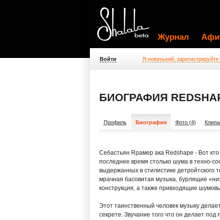
Журнал
Афи
Войти
Я новенький, зарегистрируйте
БИОГРАФИЯ REDSHA
Профиль
Биография
Фото (4)
Клипы
Cебастьян Rрамер ака Redshape - Вот кто
последнее время столько шума в техно-со
выдержанных в стилистике детройтского т
мрачная басовитая музыка, бурлящие «низ
конструкция, а также привходящие шумов
Этот таинственный человек музыку делает
секрете. Звучание того что он делает под