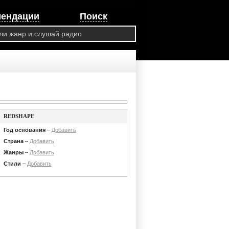
мендации
Поиск
REDSHAPE
Год основания
–
Добавить
Страна
–
Добавить
Жанры
–
Добавить
Стили
–
Добавить