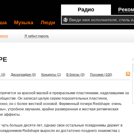
Радио
Реко
ша
Музыка
Люди
 меня
Я забыл пароль
PE
 (0)
Дискография (0)
Концерты (1)
В блогах (0)
Похожие (100)
 прячется за красной маской и прекрасными пластинками, наделавшими за
обществе. Он записал целую серию поразительных пластинок,
ехно, но с более жесткой основой. Фирменный почерк Redshape: очень
ы», утробное звучание, крайне размеренная и жесткая ритмическая
ые эффекты.
 чуть больше десяти лет, однако свои остальные псевдонимы держит в
 псевдонимом Redshape выросло из достаточно позднего знакомства с