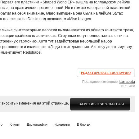
 Первая его пластинка «Shaped World EP» вышла на голландском лейбле
лась она практически незамеченной. Но в том же мае красной пластинкой
братил на себя внимание, благо выпущена она была на лейбле Styrax
а пластинка на Delsin под названием «Misc Usage».
отдельные синтезаторные пассажи выламываются из общего контекста трека,
мпозиции крайнюю пластичность. Струнные могут полностью вылезти на
сстроенную гармонию. Хотя тут задействован небольшой набор
 роскошеств и излишеств. «Люди хотят движения. А я хочу делать музыку,
комментирует Redshape.
РЕДАКТИРОВАТЬ БИОГРАФИЮ
Последнее изменение:
barracuda
26.11.2008
 вносить изменения на этой странице.
то
Клипы
Дискография
Концерты
В блогах