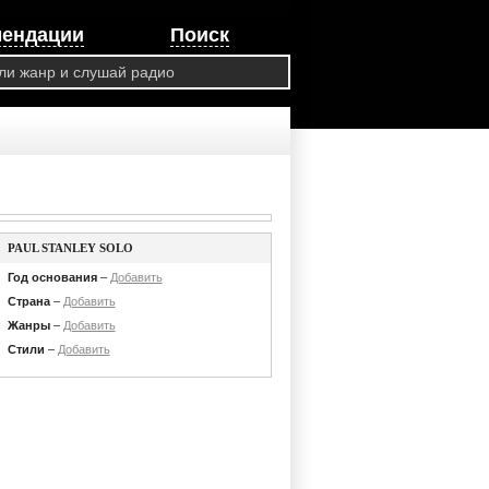
мендации
Поиск
PAUL STANLEY SOLO
Год основания
–
Добавить
Страна
–
Добавить
Жанры
–
Добавить
Стили
–
Добавить