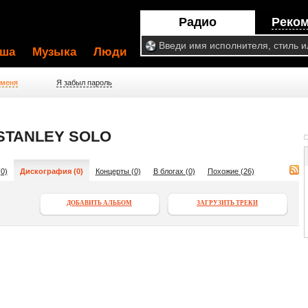
Радио
Реко
ша
Музыка
Люди
 меня
Я забыл пароль
STANLEY SOLO
0)
Дискография (0)
Концерты (0)
В блогах (0)
Похожие (26)
ДОБАВИТЬ АЛЬБОМ
ЗАГРУЗИТЬ ТРЕКИ