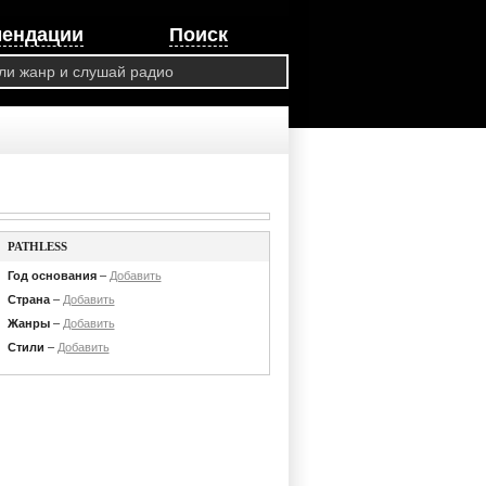
мендации
Поиск
PATHLESS
Год основания
–
Добавить
Страна
–
Добавить
Жанры
–
Добавить
Стили
–
Добавить