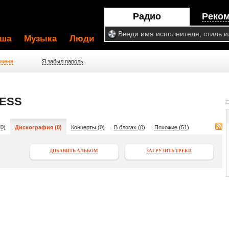
Радио
Реко
ша
Музыка
Люди
 меня
Я забыл пароль
ESS
0)
Дискография (0)
Концерты (0)
В блогах (0)
Похожие (51)
ДОБАВИТЬ АЛЬБОМ
ЗАГРУЗИТЬ ТРЕКИ