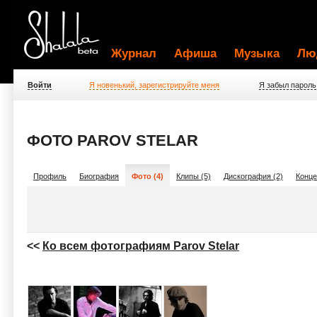
Журнал
Афиша
Музыка
Лю
Войти
Я новенький, зарегистрируйте меня
Я забыл пароль
ФОТО PAROV STELAR
Профиль
Биография
Фото (4)
Клипы (5)
Дискография (2)
Конце
<<
Ко всем фотографиям Parov Stelar