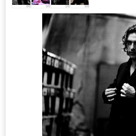
0/0
0/0
1/0
0/0