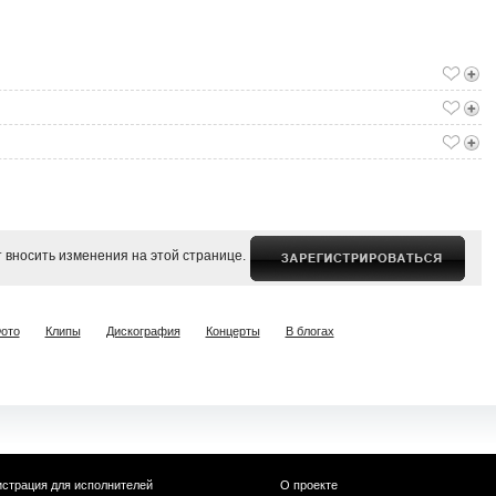
 вносить изменения на этой странице.
ото
Клипы
Дискография
Концерты
В блогах
истрация для исполнителей
О проекте