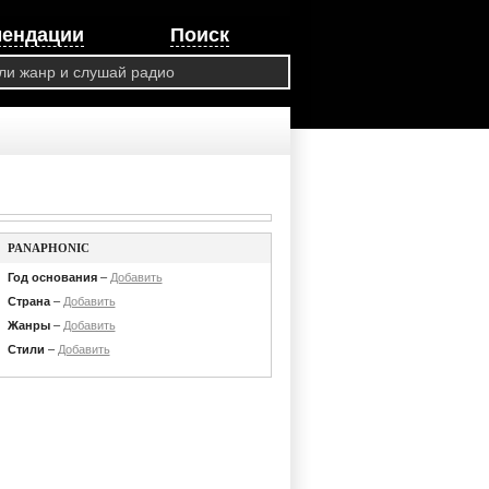
мендации
Поиск
PANAPHONIC
Год основания
–
Добавить
Страна
–
Добавить
Жанры
–
Добавить
Стили
–
Добавить