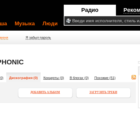
Радио
Реко
ша
Музыка
Люди
 меня
Я забыл пароль
PHONIC
0)
Дискография (0)
Концерты (0)
В блогах (0)
Похожие (51)
ДОБАВИТЬ АЛЬБОМ
ЗАГРУЗИТЬ ТРЕКИ