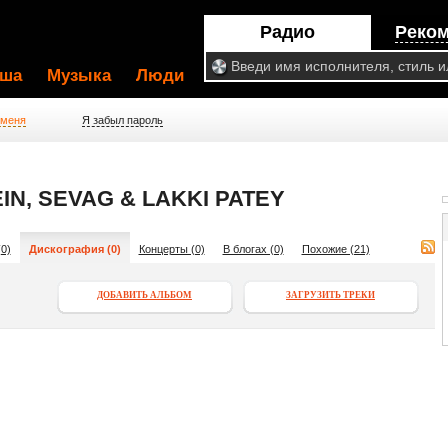
Радио
Реко
ша
Музыка
Люди
 меня
Я забыл пароль
N, SEVAG & LAKKI PATEY
0)
Дискография (0)
Концерты (0)
В блогах (0)
Похожие (21)
ДОБАВИТЬ АЛЬБОМ
ЗАГРУЗИТЬ ТРЕКИ