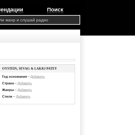
мендации
Поиск
OYSTEIN, SEVAG & LAKKI PATEY
Год основания
–
Добавить
Страна
–
Добавить
Жанры
–
Добавить
Стили
–
Добавить