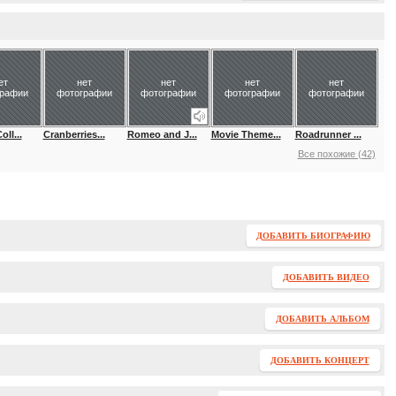
ет
нет
нет
нет
нет
графии
фотографии
фотографии
фотографии
фотографии
ll...
Cranberries...
Romeo and J...
Movie Theme...
Roadrunner ...
Все похожие (42)
ДОБАВИТЬ БИОГРАФИЮ
ДОБАВИТЬ ВИДЕО
ДОБАВИТЬ АЛЬБОМ
ДОБАВИТЬ КОНЦЕРТ