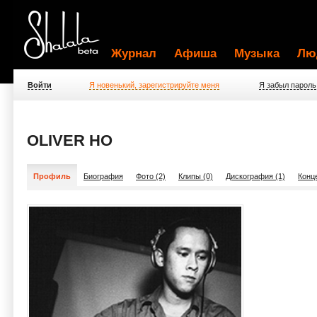
Журнал
Афиша
Музыка
Лю
Войти
Я новенький, зарегистрируйте меня
Я забыл пароль
OLIVER HO
Профиль
Биография
Фото (2)
Клипы (0)
Дискография (1)
Конц