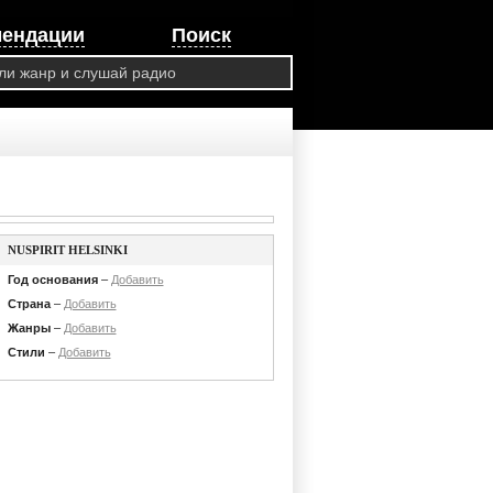
мендации
Поиск
NUSPIRIT HELSINKI
Год основания
–
Добавить
Страна
–
Добавить
Жанры
–
Добавить
Стили
–
Добавить