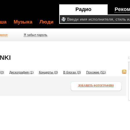
Радио
Реко
ша
Музыка
Люди
 меня
Я забыл пароль
NKI
(0)
Дискография (1)
Концерты (0)
В блогах (0)
Похожие (51)
ДОБАВИТЬ ФОТОГРАФИЮ