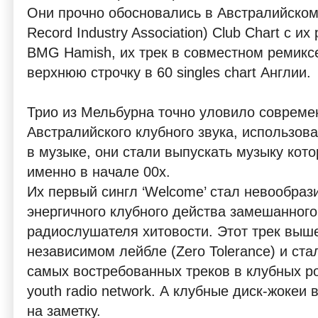
Они прочно обосновались в Австралийском T
Record Industry Association) Club Chart с и
BMG Hamish, их трек в совместном ремиксе 
верхнюю строчку в 60 singles chart Англии.
Трио из Мельбурна точно уловило совреме
Австралийского клубного звука, использов
в музыке, они стали выпускать музыку кот
именно в начале 00х.
Их первый сингл ‘Welcome’ стал невообра
энергичного клубного действа замешанног
радиослушателя хитовости. Этот трек выш
независимом лейбле (Zero Tolerance) и ста
самых востребованных треков в клубных рота
youth radio network. А клубные диск-жокеи 
на заметку.