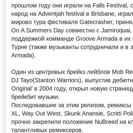
прошлом году они играли на Falls Festival,
народ на Adventjah festival в Brisbane, игр
мирово тура фестиваля Gatecrasher, принял
On A Summers Day совместно с Jamiroquai,
поддержкой комманде Groove Armada в их
Турне (также музыканты сотрудничали и в 
Armada).
Один из центровых брейкз лейблов Mob Re
DJ Tayo(Stanton Warriors), выпустив дебют
Original’ в 2004 году, открыл новую страни
брейкбит музыки.
Последовавшие за этим релизом, ремиксы на
XL, Way Out West, Skunk Anansie, Scritti Poli
прочно закрепили положение NuBreed на кл
талантливых ремиксеров.