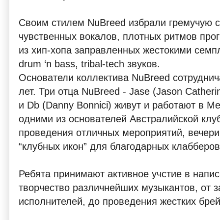
Своим стилем NuBreed избрали гремучую с
чувственных вокалов, плотных ритмов прог
из хип-хопа заправленных жестокими семп
drum ‘n bass, tribal-tech звуков.
Основатели коллектива NuBreed сотруднич
лет. Три отца NuBreed - Jase (Jason Catheri
и Db (Danny Bonnici) живут и работают в 
одними из основателей Австралийской клуб
проведения отличных мероприятий, вечери
“клубных икон” для благодарных клабберов
Ребята принимают активное учстие в напис
творчество различнейших музыкантов, от 
исполнителей, до проведения жестких брей