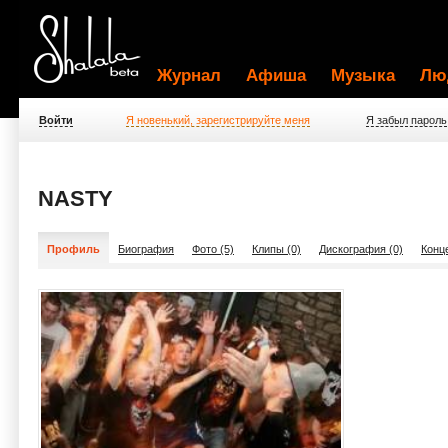
Журнал
Афиша
Музыка
Лю
Войти
Я новенький, зарегистрируйте меня
Я забыл пароль
NASTY
Профиль
Биография
Фото (5)
Клипы (0)
Дискография (0)
Конц