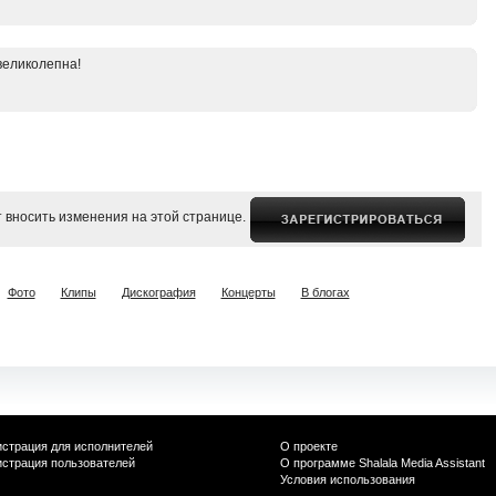
великолепна!
 вносить изменения на этой странице.
Фото
Клипы
Дискография
Концерты
В блогах
истрация для исполнителей
О проекте
истрация пользователей
О программе Shalala Media Assistant
Условия использования