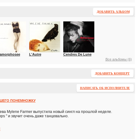
ДОБАВИТЬ АЛЬБОМ
amorphosee
L'Autre
Cendres De Lune
Все альбомы (6)
ДОБАВИТЬ КОНЦЕРТ
НАПИСАТЬ ОБ ИСПОЛНИТЕЛЕ
ОШЕГО ПОНЕМНОЖКУ
ева Mylene Farmer выпустила новый сингл на прошлой неделе.
ps " и звучит очень даже танцевально.
E