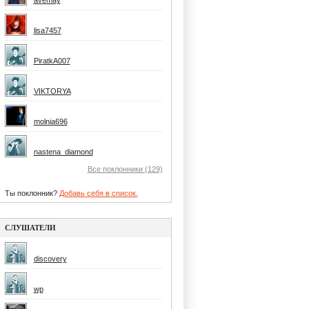
avemay
lisa7457
PiratkA007
VIKTORYA
molnia696
nastena_diamond
Все поклонники (129)
Ты поклонник?
Добавь себя в список.
СЛУШАТЕЛИ
discovery
wp