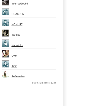
InfernalGod69
DRAKULA
NONLUE
Iraf4ka
Naomicka
Okel
Time
Pe4ene4ka
Все слушатели (24)