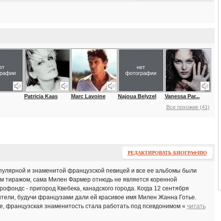
ет
нет
графии
фотографии
Patricia Kaas
Marc Lavoine
Najoua Belyzel
Vanessa Par...
Все похожие (41)
РЕДАКТИРОВАТЬ БИОГРАФИЮ
популярной и знаменитой французской певицей и все ее альбомы были
 тиражом, сама Милен Фармер отнюдь не является коренной
фондс - пригород Квебека, канадского города. Когда 12 сентября
ители, будучи французами дали ей красивое имя Милен Жанна Готье.
ве, французская знаменитость стала работать под псевдонимом «
читать