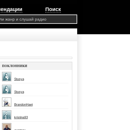
мендации
Поиск
ПОКЛОННИКИ
Stusya
Stusya
BrandonHaet
kristina93