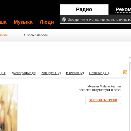
Радио
Реко
ша
Музыка
Люди
 меня
Я забыл пароль
(11)
Дискография (6)
Концерты (2)
В блогах (2)
Похожие (41)
Музыка Mylene Farmer
пока что отсутствует в базе.
ЗАГРУЗИТЬ ТРЕКИ