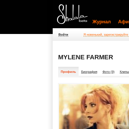
Журнал
Афи
Войти
Я новенький, зарегистрируйте
MYLENE FARMER
Профиль
Биография
Фото (9)
Клипы 