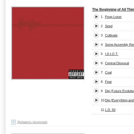
The Beginning of All Thi
1
Poop Loser
2
Seed
3
Cultivate
4
Some Assembly Req
5
I.D.I.O.T.
6
Central Disposal
7
Coal
8
Fear
9
Dig (Future Evoluti
10
Dig (Everything and
11
L.D. 50
Добавить рецензию