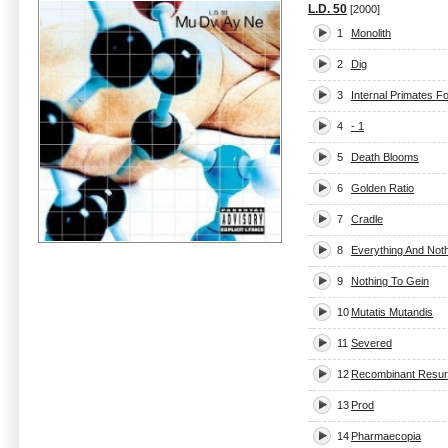
L.D. 50
[2000]
1
Monolith
2
Dig
3
Internal Primates F
4
- 1
5
Death Blooms
6
Golden Ratio
7
Cradle
8
Everything And Not
9
Nothing To Gein
10
Mutatis Mutandis
11
Severed
12
Recombinant Resu
13
Prod
14
Pharmaecopia