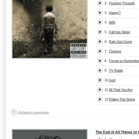
2
Pushing Through
3
Happy?
4
IMN
5
Fall Into Sleep
6
Rain.Sun.Gone
7
Choices
8
Forget to Remembe
9
TV Radio
10
Just
11
All That You Are
12
Pulling The String
Добавить рецензию
The End of All Things t