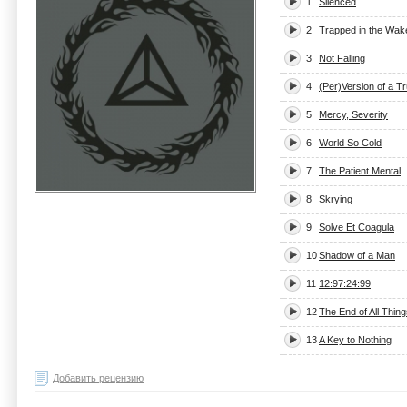
1
Silenced
2
Trapped in the Wak
3
Not Falling
4
(Per)Version of a Tr
5
Mercy, Severity
6
World So Cold
7
The Patient Mental
8
Skrying
9
Solve Et Coagula
10
Shadow of a Man
11
12:97:24:99
12
The End of All Thin
13
A Key to Nothing
Добавить рецензию