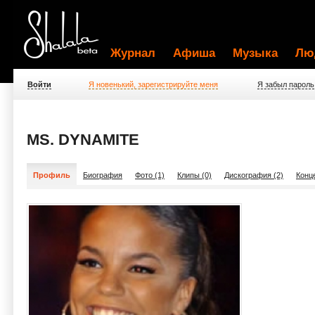
Журнал
Афиша
Музыка
Лю
Войти
Я новенький, зарегистрируйте меня
Я забыл пароль
MS. DYNAMITE
Профиль
Биография
Фото (1)
Клипы (0)
Дискография (2)
Конц