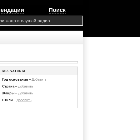
мендации
Поиск
MR. NATURAL
Год основания
–
Добавить
Страна
–
Добавить
Жанры
–
Добавить
Стили
–
Добавить