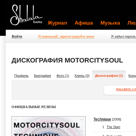
Журнал
Афиша
Музыка
Лю
Войти
Я новенький, зарегистрируйте меня
Я забыл пароль
ДИСКОГРАФИЯ MOTORCITYSOUL
Профиль
Биография
Фото (1)
Клипы (0)
Дискография (1)
Конц
ДОБАВИТЬ А
ОФИЦИАЛЬНЫЕ РЕЛИЗЫ
Technique
[2008]
1
The Start