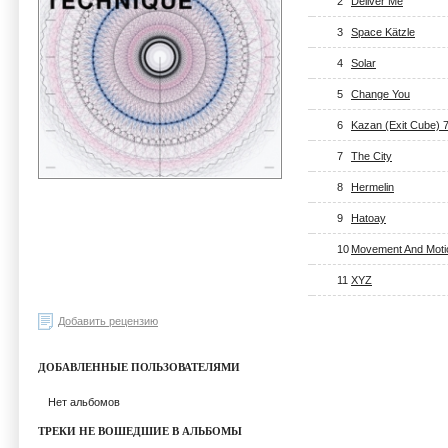
2
Deliver Me
3
Space Kätzle
4
Solar
5
Change You
6
Kazan (Exit Cube) 
7
The City
8
Hermelin
9
Hatoay
10
Movement And Moti
11
XYZ
Добавить рецензию
ДОБАВЛЕННЫЕ ПОЛЬЗОВАТЕЛЯМИ
Нет альбомов
ТРЕКИ НЕ ВОШЕДШИЕ В АЛЬБОМЫ