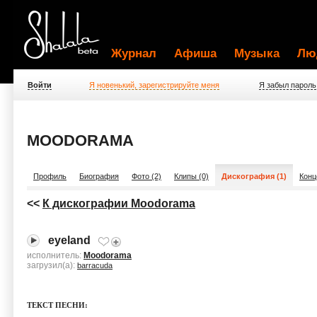
Журнал
Афиша
Музыка
Лю
Войти
Я новенький, зарегистрируйте меня
Я забыл пароль
MOODORAMA
Профиль
Биография
Фото (2)
Клипы (0)
Дискография (1)
Конц
<<
К дискографии Moodorama
eyeland
исполнитель:
Moodorama
загрузил(а):
barracuda
ТЕКСТ ПЕСНИ: