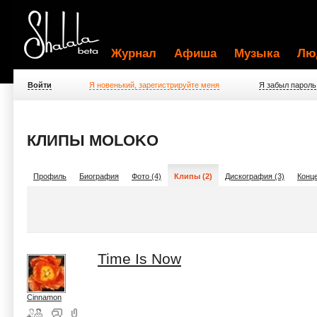
Журнал
Афиша
Музыка
Лю
Войти
Я новенький, зарегистрируйте меня
Я забыл пароль
КЛИПЫ MOLOKO
Профиль
Биография
Фото (4)
Клипы (2)
Дискография (3)
Конце
Time Is Now
Cinnamon