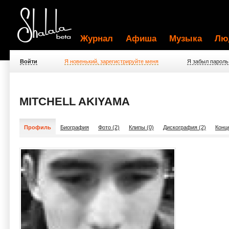
Журнал
Афиша
Музыка
Лю
Войти
Я новенький, зарегистрируйте меня
Я забыл пароль
MITCHELL AKIYAMA
Профиль
Биография
Фото (2)
Клипы (0)
Дискография (2)
Конц