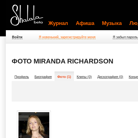
Журнал
Афиша
Музыка
Лю
Войти
Я новенький, зарегистрируйте меня
Я забыл пароль
ФОТО MIRANDA RICHARDSON
Профиль
Биография
Фото (1)
Клипы (0)
Дискография (0)
Конце