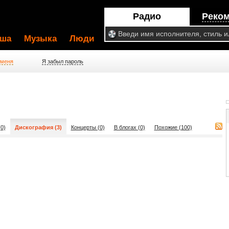
Радио
Реко
ша
Музыка
Люди
 меня
Я забыл пароль
0)
Дискография (3)
Концерты (0)
В блогах (0)
Похожие (100)