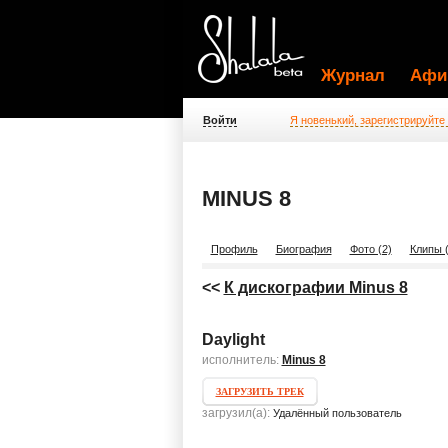
Журнал
Афи
Войти
Я новенький, зарегистрируйте
MINUS 8
Профиль
Биография
Фото (2)
Клипы (
<<
К дискографии Minus 8
Daylight
исполнитель:
Minus 8
ЗАГРУЗИТЬ ТРЕК
загрузил(а):
Удалённый пользователь