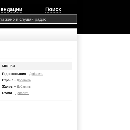
мендации
Поиск
MINUS 8
Год основания
–
Добавить
Страна
–
Добавить
Жанры
–
Добавить
Стили
–
Добавить