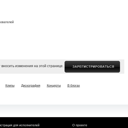
зователей
 вносить изменения на этой странице.
Клипы
Дискография
Концерты
В блогах
истрация для исполнителей
О проекте