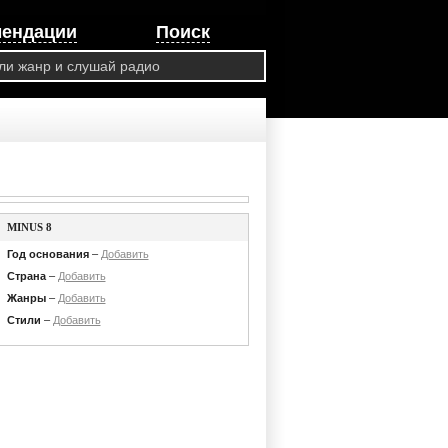
мендации
Поиск
MINUS 8
Год основания
–
Добавить
Страна
–
Добавить
Жанры
–
Добавить
Стили
–
Добавить