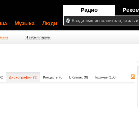
Радио
Реко
ша
Музыка
Люди
 меня
Я забыл пароль
0)
Дискография (3)
Концерты (0)
В блогах (0)
Похожие (100)