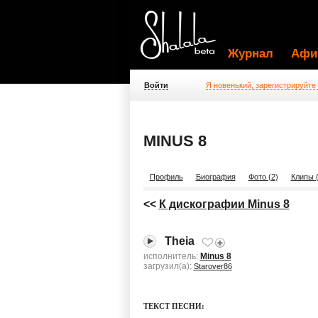
Журнал
Афи
Войти
Я новенький, зарегистрируйте
MINUS 8
Профиль
Биография
Фото (2)
Клипы (
<<
К дискографии Minus 8
Theia
исполнитель:
Minus 8
загрузил(а):
Starover86
ТЕКСТ ПЕСНИ: