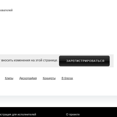
зователей
 вносить изменения на этой странице.
Клипы
Дискография
Концерты
В блогах
истрация для исполнителей
О проекте