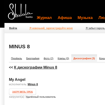
Журнал
Афиша
Музыка
Лю
Войти
Я новенький, зарегистрируйте меня
Я забыл пароль
MINUS 8
Профиль
Биография
Фото (2)
Клипы (0)
Дискография (3)
Конц
<<
К дискографии Minus 8
My Angel
исполнитель:
Minus 8
ЗАГРУЗИТЬ ТРЕК
загрузил(а):
Удалённый пользователь