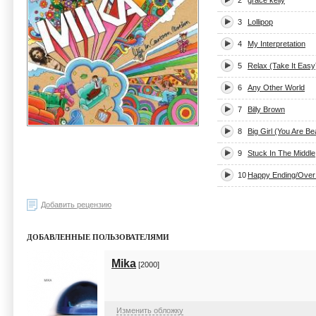
2
grace kelly
3
Lollipop
4
My Interpretation
5
Relax (Take It Easy
6
Any Other World
7
Billy Brown
8
Big Girl (You Are Bea
9
Stuck In The Middle
10
Happy Ending/Over
Добавить рецензию
ДОБАВЛЕННЫЕ ПОЛЬЗОВАТЕЛЯМИ
Mika
[2000]
Изменить обложку