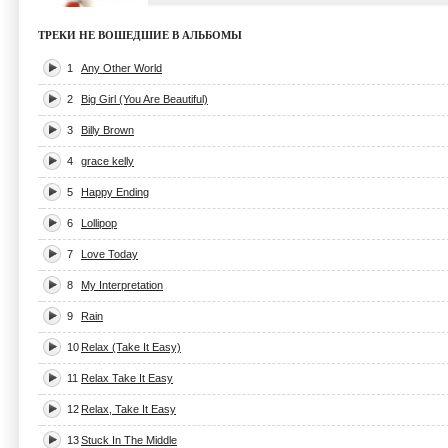
ТРЕКИ НЕ ВОШЕДШИЕ В АЛЬБОМЫ
1
Any Other World
2
Big Girl (You Are Beautiful)
3
Billy Brown
4
grace kelly
5
Happy Ending
6
Lollipop
7
Love Today
8
My Interpretation
9
Rain
10
Relax (Take It Easy)
11
Relax Take It Easy
12
Relax, Take It Easy
13
Stuck In The Middle