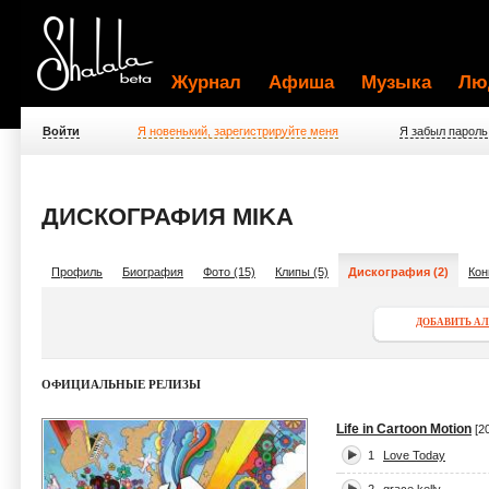
Журнал
Афиша
Музыка
Лю
Войти
Я новенький, зарегистрируйте меня
Я забыл пароль
ДИСКОГРАФИЯ MIKA
Профиль
Биография
Фото (15)
Клипы (5)
Дискография (2)
Кон
ДОБАВИТЬ А
ОФИЦИАЛЬНЫЕ РЕЛИЗЫ
Life in Cartoon Motion
[2
1
Love Today