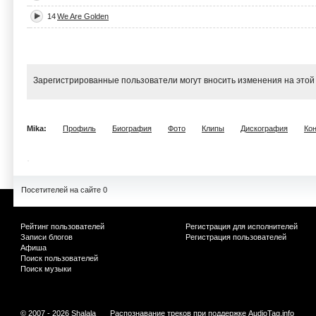
14
We Are Golden
Зарегистрированные пользователи могут вносить изменения на этой
Mika:
Профиль
Биография
Фото
Клипы
Дискография
Ко
Посетителей на сайте 0
Рейтинг пользователей
Регистрация для исполнителей
Записи блогов
Регистрация пользователей
Афиша
Поиск пользователей
Поиск музыки
© 2007 - 2026 Shalala
Распознавание треков при поддержке
AudioTag.info