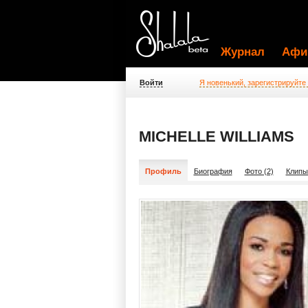
Журнал
Афи
Войти
Я новенький, зарегистрируйте
MICHELLE WILLIAMS
Профиль
Биография
Фото (2)
Клипы