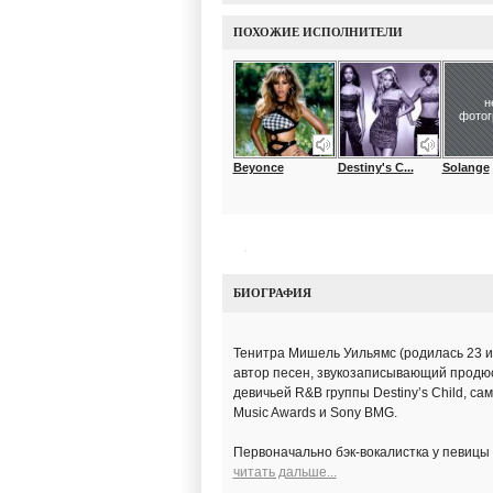
ПОХОЖИЕ ИСПОЛНИТЕЛИ
н
фото
Beyonce
Destiny's C...
Solange
БИОГРАФИЯ
Тенитра Мишель Уильямс (родилась 23 ию
автор песен, звукозаписывающий продюсе
девичьей R&B группы Destiny’s Child, с
Music Awards и Sony BMG.
Первоначально бэк-вокалистка у певицы 
читать дальше...