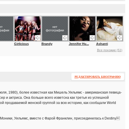
ет
нет
графии
фотографии
Girlicious
Brandy
Jennifer Hu...
Ashanti
Все похожие (51)
РЕДАКТИРОВАТЬ БИОГРАФИЮ
ля, 1980), более известная как Мишель Уильямс - американская певица-
р и актриса. Она больше всего изветсна как третья из успешной
амой продаваемой женской группой за всю историю, как сообщали World
Моники, Уильямс, вместе с Фарой Франклин, присоединилась к Destiny