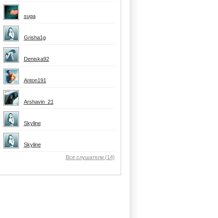
suga
Grisha1g
Deniska92
Anton191
Arshavin_21
Skyline
Skyline
Все слушатели (14)