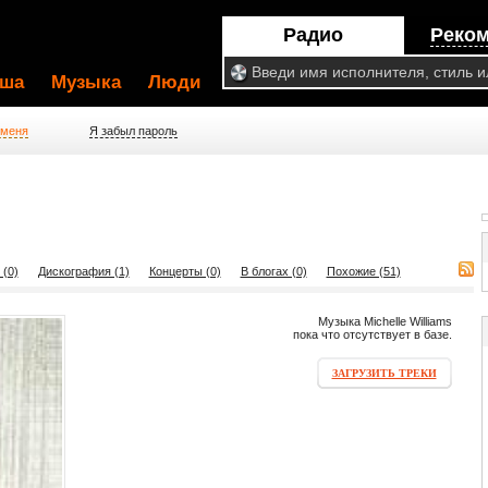
Радио
Реко
ша
Музыка
Люди
 меня
Я забыл пароль
 (0)
Дискография (1)
Концерты (0)
В блогах (0)
Похожие (51)
Музыка Michelle Williams
пока что отсутствует в базе.
ЗАГРУЗИТЬ ТРЕКИ