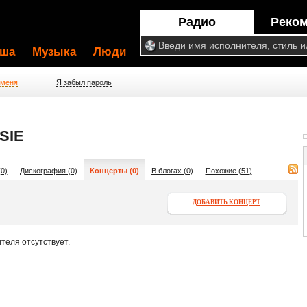
Радио
Реко
ша
Музыка
Люди
 меня
Я забыл пароль
SIE
0)
Дискография (0)
Концерты (0)
В блогах (0)
Похожие (51)
ДОБАВИТЬ КОНЦЕРТ
теля отсутствует.