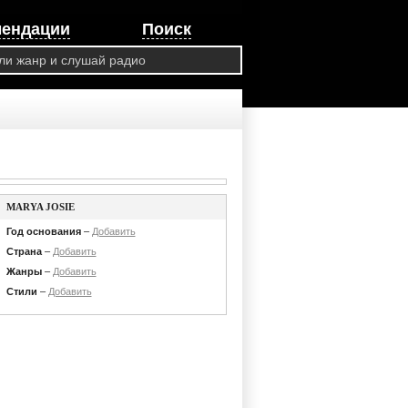
мендации
Поиск
MARYA JOSIE
Год основания
–
Добавить
Страна
–
Добавить
Жанры
–
Добавить
Стили
–
Добавить