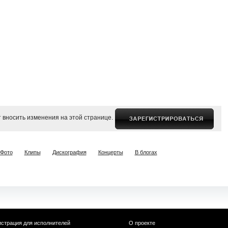
 вносить изменения на этой странице.
Фото
Клипы
Дискография
Концерты
В блогах
истрация для исполнителей
О проекте