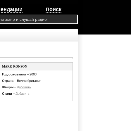
мендации
Поиск
MARK RONSON
Год основания
– 2003
Страна
– Великобритания
Жанры
–
Добавить
Стили
–
Добавить