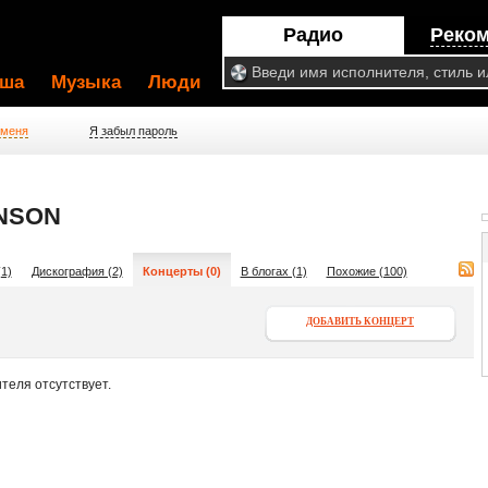
Радио
Реко
ша
Музыка
Люди
 меня
Я забыл пароль
NSON
1)
Дискография (2)
Концерты (0)
В блогах (1)
Похожие (100)
ДОБАВИТЬ КОНЦЕРТ
теля отсутствует.