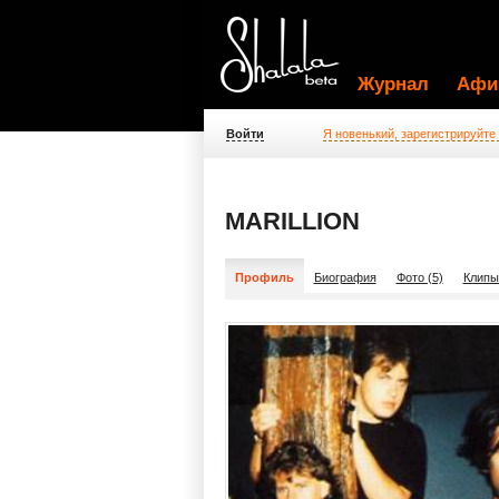
Журнал
Афи
Войти
Я новенький, зарегистрируйте
MARILLION
Профиль
Биография
Фото (5)
Клипы