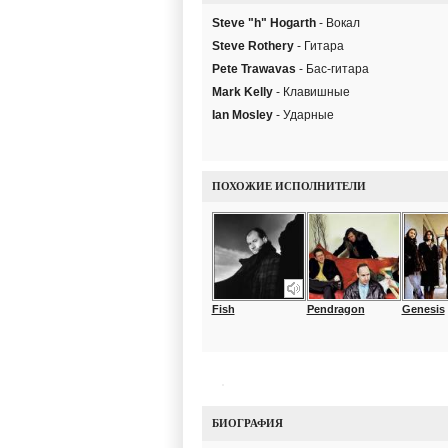
Steve "h" Hogarth
- Вокал
Steve Rothery
- Гитара
Pete Trawavas
- Бас-гитара
Mark Kelly
- Клавишные
Ian Mosley
- Ударные
ПОХОЖИЕ ИСПОЛНИТЕЛИ
Fish
Pendragon
Genesis
БИОГРАФИЯ