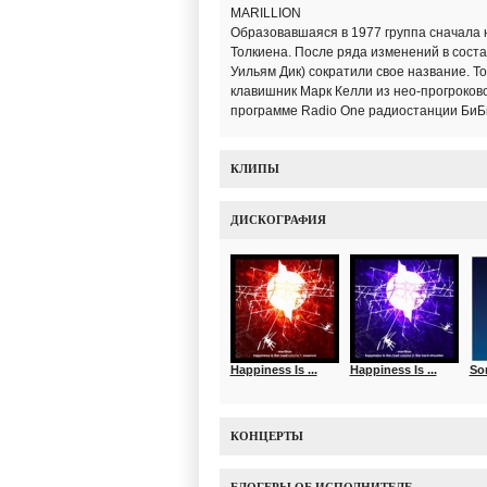
MARILLION
Образовавшаяся в 1977 группа сначала на
Толкиена. После ряда изменений в сост
Уильям Дик) сократили свое название. То
клавишник Марк Келли из нео-прогроковой
программе Radio One радиостанции БиБ
КЛИПЫ
ДИСКОГРАФИЯ
Happiness Is ...
Happiness Is ...
So
КОНЦЕРТЫ