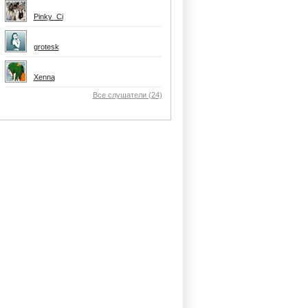
Pinky_Ci
grotesk
Xenna
Все слушатели (24)