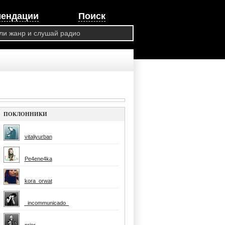
мендации
Поиск
ПОКЛОННИКИ
vitaliyurban
Pe4ene4ka
kora_orwat
_incommunicado_