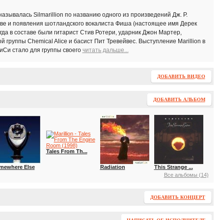
зывалась Silmarillion по названию одного из произведений Дж. Р.
аве и появления шотландского вокалиста Фиша (настоящее имя Дерек
гда в составе были гитарист Стив Ротери, ударник Джон Мартер,
 группы Chemical Alice и басист Пит Тревейвес. Выступление Marillion в
иСи стало для группы своего
читать дальше...
ДОБАВИТЬ ВИДЕО
ДОБАВИТЬ АЛЬБОМ
Tales From Th...
mewhere Else
Radiation
This Strange ...
Все альбомы (14)
ДОБАВИТЬ КОНЦЕРТ