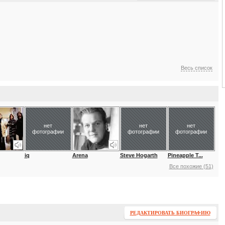
Весь список
нет
нет
нет
фотографии
фотографии
фотографии
iq
Arena
Steve Hogarth
Pineapple T...
Все похожие (51)
РЕДАКТИРОВАТЬ БИОГРАФИЮ