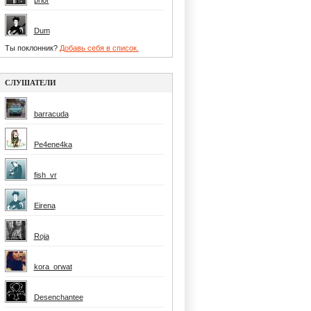
prior
Dum
Ты поклонник?
Добавь себя в список.
СЛУШАТЕЛИ
barracuda
Pe4ene4ka
fish_vr
Eirena
Roja
kora_orwat
Desenchantee