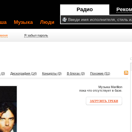
Радио
Реко
ша
Музыка
Люди
 меня
Я забыл пароль
 (0)
Дискография (14)
Концерты (0)
В блогах (0)
Похожие (51)
Музыка Marillion
пока что отсутствует в базе.
ЗАГРУЗИТЬ ТРЕКИ