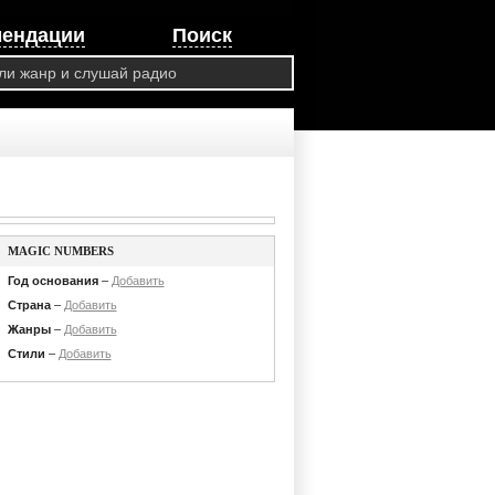
мендации
Поиск
MAGIC NUMBERS
Год основания
–
Добавить
Страна
–
Добавить
Жанры
–
Добавить
Стили
–
Добавить