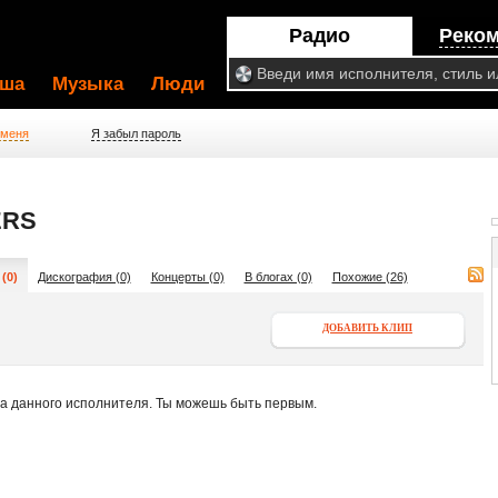
Радио
Реко
ша
Музыка
Люди
 меня
Я забыл пароль
ERS
(0)
Дискография (0)
Концерты (0)
В блогах (0)
Похожие (26)
ДОБАВИТЬ КЛИП
па данного исполнителя. Ты можешь быть первым.