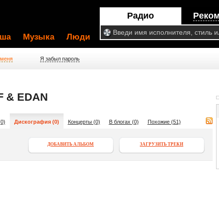
Радио
Реко
ша
Музыка
Люди
 меня
Я забыл пароль
F & EDAN
0)
Дискография (0)
Концерты (0)
В блогах (0)
Похожие (51)
ДОБАВИТЬ АЛЬБОМ
ЗАГРУЗИТЬ ТРЕКИ