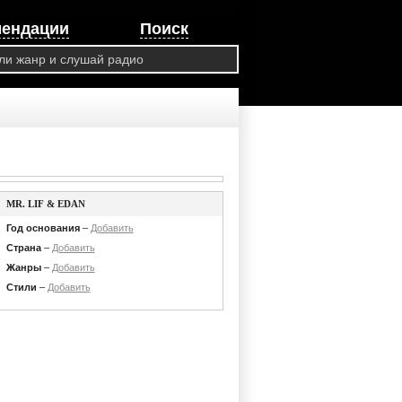
мендации
Поиск
MR. LIF & EDAN
Год основания
–
Добавить
Страна
–
Добавить
Жанры
–
Добавить
Стили
–
Добавить