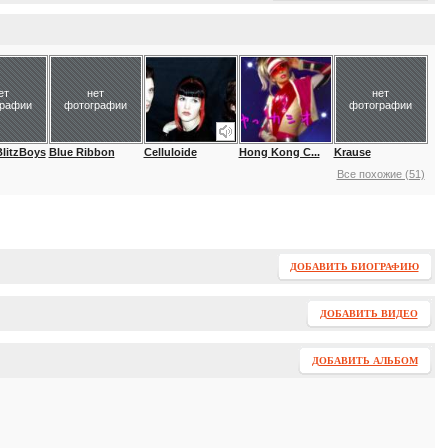
ет
нет
нет
графии
фотографии
фотографии
itzBoys
Blue Ribbon
Celluloide
Hong Kong C...
Krause
Все похожие (51)
ДОБАВИТЬ БИОГРАФИЮ
ДОБАВИТЬ ВИДЕО
ДОБАВИТЬ АЛЬБОМ