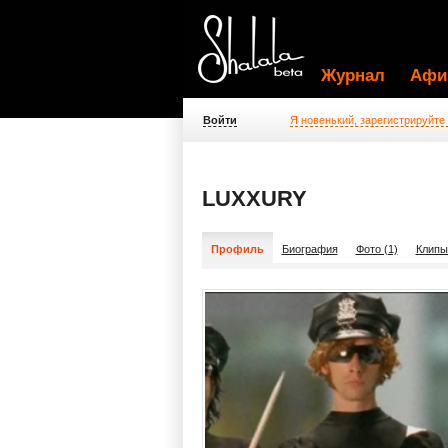
Журнал
Афи
Войти
Я новенький, зарегистрируйте
LUXXURY
Профиль
Биография
Фото (1)
Клипы