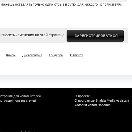
 можешь оставлять только один отзыв в сутки для каждого исполнителя.
 вносить изменения на этой странице.
Клипы
Дискография
Концерты
В блогах
истрация для исполнителей
О проекте
истрация пользователей
О программе Shalala Media Assistant
Условия использования