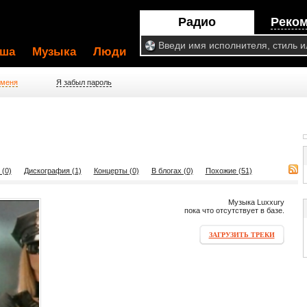
Радио
Реко
ша
Музыка
Люди
 меня
Я забыл пароль
 (0)
Дискография (1)
Концерты (0)
В блогах (0)
Похожие (51)
Музыка Luxxury
пока что отсутствует в базе.
ЗАГРУЗИТЬ ТРЕКИ