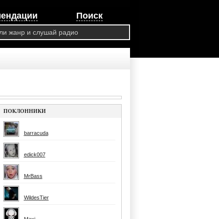
мендации
Поиск
ПОКЛОННИКИ
barracuda
edick007
MrBass
WildesTier