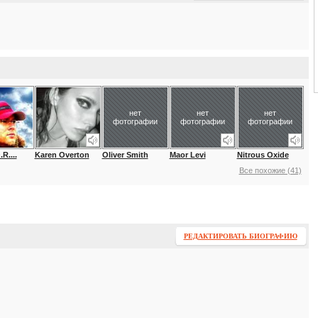
нет
нет
нет
фотографии
фотографии
фотографии
R....
Karen Overton
Oliver Smith
Maor Levi
Nitrous Oxide
Все похожие (41)
РЕДАКТИРОВАТЬ БИОГРАФИЮ