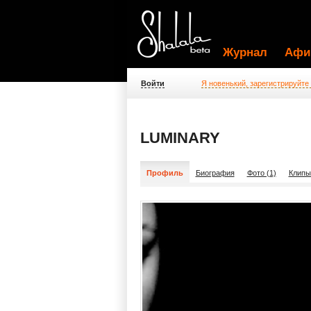
Журнал
Афи
Войти
Я новенький, зарегистрируйте
LUMINARY
Профиль
Биография
Фото (1)
Клипы