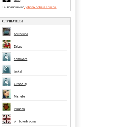
Maxi
Ты поклонник?
Добавь себя в список.
СЛУШАТЕЛИ
barracuda
DrLuv
sandwars
jackal
Grisha1g
Mishelle
Pikass0
oh_buterbrodnaj