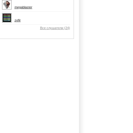
megablaster
zefir
Все слушатели (24)