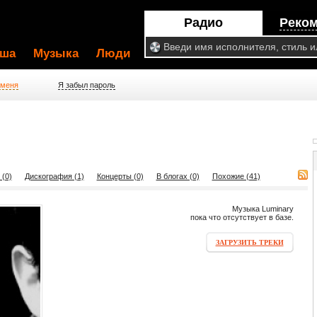
Радио
Реко
ша
Музыка
Люди
 меня
Я забыл пароль
 (0)
Дискография (1)
Концерты (0)
В блогах (0)
Похожие (41)
Музыка Luminary
пока что отсутствует в базе.
ЗАГРУЗИТЬ ТРЕКИ