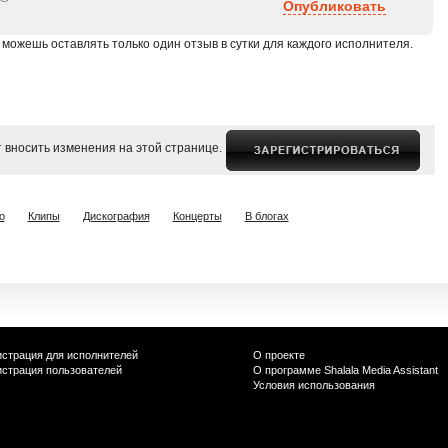
Опубликовать
 можешь оставлять только один отзыв в сутки для каждого исполнителя.
 вносить изменения на этой странице.
о
Клипы
Дискография
Концерты
В блогах
истрация для исполнителей
О проекте
истрация пользователей
О программе Shalala Media Assistant
Условия использования