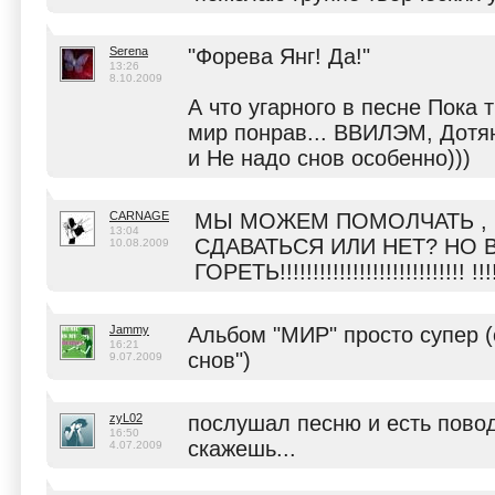
Serena
"Форева Янг! Да!"
13:26
8.10.2009
А что угарного в песне Пока т
мир понрав... ВВИЛЭМ, Дотян
и Не надо снов особенно)))
CARNAGE
МЫ МОЖЕМ ПОМОЛЧАТЬ ,
13:04
СДАВАТЬСЯ ИЛИ НЕТ? НО 
10.08.2009
ГОРЕТЬ!!!!!!!!!!!!!!!!!!!!!!!!!!!! !!!!
Jammy
Альбом "МИР" просто супер (
16:21
снов")
9.07.2009
zyL02
послушал песню и есть повод
16:50
скажешь...
4.07.2009