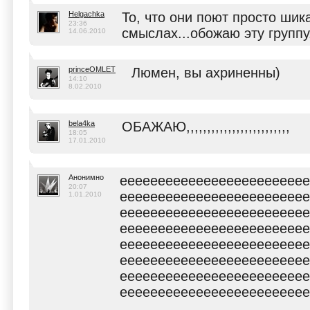
Helgachka
То, что они поют просто шик
23:36
смыслах...обожаю эту группу
14.06.2010
princeOMLET
Люмен, вы ахриненны)
14:10
8.02.2010
bela4ka
ОБАЖАЮ,,,,,,,,,,,,,,,,,,,,,,,,,
18:05
17.01.2010
Анонимно
eeeeeeeeeeeeeeeeeeeeeeeee
20:07
eeeeeeeeeeeeeeeeeeeeeeeee
1.01.2010
eeeeeeeeeeeeeeeeeeeeeeeee
eeeeeeeeeeeeeeeeeeeeeeeee
eeeeeeeeeeeeeeeeeeeeeeeee
eeeeeeeeeeeeeeeeeeeeeeeee
eeeeeeeeeeeeeeeeeeeeeeeee
eeeeeeeeeeeeeeeeeeeeeeeee