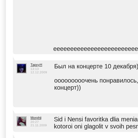
eeeeeeeeeeeeeeeeeeeeeeeee
TapxyH
Был на концерте 10 декабря)
13:13
12.12.2009
ооооооооочень понравилось,
концерт))
Morphii
Sid i Nensi favoritka dlia menia
20:27
kotoroi oni glagolit v svoih pes
21.11.2009