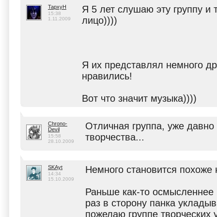
TapxyH
Я 5 лет слушаю эту группу и 
15:38
лицо))))
1.11.2009
Я их представлял немного др
нравились!
Вот что значит музыка))))
Chrono-
Отличная группа, уже давн
Devil
творчества...
15:58
28.10.2009
SKAyt
Немного становится похоже н
14:34
15.10.2009
Раньше как-то осмысленнее 
раз в сторону панка укладыв
пожелаю группе творческих 