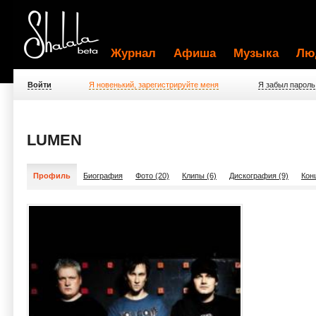
Журнал
Афиша
Музыка
Лю
Войти
Я новенький, зарегистрируйте меня
Я забыл пароль
LUMEN
Профиль
Биография
Фото (20)
Клипы (6)
Дискография (9)
Кон