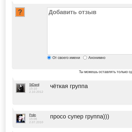
От своего имени
Анонимно
Ты можешь оставлять только од
StDanil
чёткая группа
15:10
2.10.2012
Polin
просо супер группа)))
15:06
2.07.2010