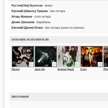
Рустем(Тем) Булатов
- вокал
Евгений (Шмель) Тришин
- бас-гитара
Игорь Мамаев
- соло гитара
Денис Шаханов
- барабаны
Евгений (Джон) Огнев
- бас-гитара (ушел из группы)
ПОХОЖИЕ ИСПОЛНИТЕЛИ
Пилот
Jane Air
Animal ДжаZ
Слот
7Ра
БИОГРАФИЯ