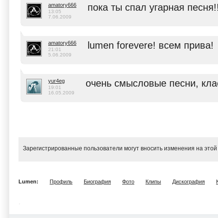
amatory666
пока ты спал угарная песня!!
13:05
7.06.2009
amatory666
lumen forevere! всем прива!
21:01
5.06.2009
yur4eg
очень смысловые песни, клас
19:01
16.05.2009
Зарегистрированные пользователи могут вносить изменения на этой
Lumen:
Профиль
Биография
Фото
Клипы
Дискография