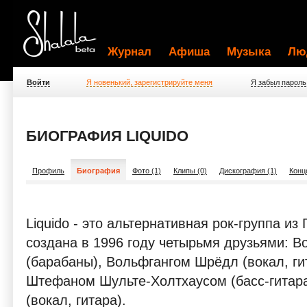
Журнал
Афиша
Музыка
Лю
Войти
Я новенький, зарегистрируйте меня
Я забыл пароль
БИОГРАФИЯ LIQUIDO
Профиль
Биография
Фото (1)
Клипы (0)
Дискография (1)
Конц
Liquido - это альтернативная рок-группа из
создана в 1996 году четырьмя друзьями: 
(барабаны), Вольфгангом Шрёдл (вокал, ги
Штефаном Шульте-Холтхаусом (басс-гитар
(вокал, гитара).