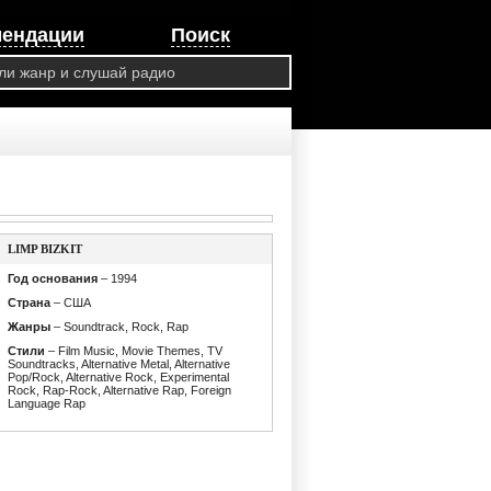
мендации
Поиск
LIMP BIZKIT
Год основания
– 1994
Страна
– США
Жанры
– Soundtrack, Rock, Rap
Стили
– Film Music, Movie Themes, TV
Soundtracks, Alternative Metal, Alternative
Pop/Rock, Alternative Rock, Experimental
Rock, Rap-Rock, Alternative Rap, Foreign
Language Rap