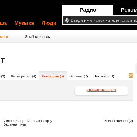
Радио
Реко
ша
Музыка
Люди
 меня
Я забыл пароль
IT
 (9)
Дискография (4)
Концерты (5)
В блогах (7)
Похожие (51)
ДОБАВИТЬ КОНЦЕРТ
Дворец Спорта / Палац Спорту
Было 1 человек(а)
Украина, Киев