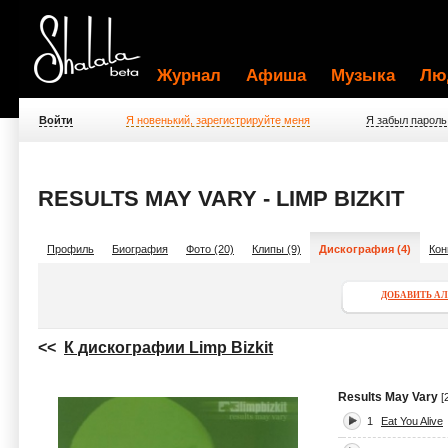
Журнал
Афиша
Музыка
Лю
Войти
Я новенький, зарегистрируйте меня
Я забыл пароль
RESULTS MAY VARY - LIMP BIZKIT
Профиль
Биография
Фото (20)
Клипы (9)
Дискография (4)
Кон
ДОБАВИТЬ А
<<
К дискографии Limp Bizkit
Results May Vary
[
1
Eat You Alive