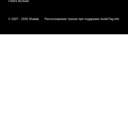
Поиск музыки
© 2007 - 2026 Shalala
Распознавание треков при поддержке
AudioTag.info