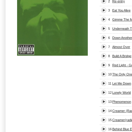
2
Re-entry
3
Eat You Alive
4
Gimme The M
5
Underneath 
6
Down Anothe
7
Almost Over
8
Build A Bridge
9
Red Light - G
10
The Only On
11
Let Me Down
12
Lonely World
13
Phenomenon
14
Creamer (Rad
15
Creamer(radio
16
Behind Blue 