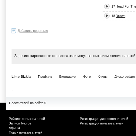
17
Head For The
18
Drown
Добавить рецензию
Зарегистрированные пользователи могут вносить изменения на этой
Limp Bizkit:
Профиль
Биография
Фото
Клипы
Дискография
Посетителей на сайте 0
Рейтинг пользователей
Регистрация для исполнителей
Записи блогов
Регистрация пользователей
Афиша
Поиск пользователей