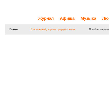
Журнал
Афиша
Музыка
Лю
Войти
Я новенький, зарегистрируйте меня
Я забыл пароль