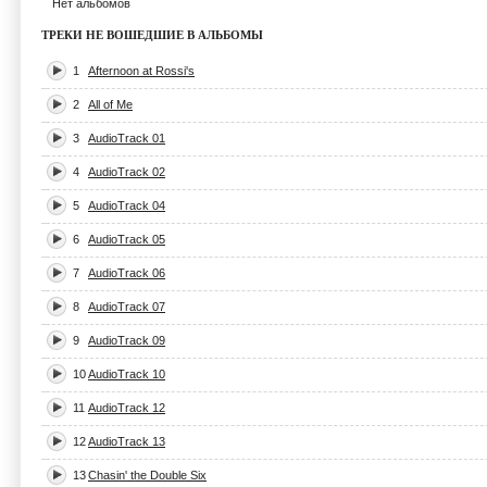
Нет альбомов
ТРЕКИ НЕ ВОШЕДШИЕ В АЛЬБОМЫ
1
Afternoon at Rossi's
2
All of Me
3
AudioTrack 01
4
AudioTrack 02
5
AudioTrack 04
6
AudioTrack 05
7
AudioTrack 06
8
AudioTrack 07
9
AudioTrack 09
10
AudioTrack 10
11
AudioTrack 12
12
AudioTrack 13
13
Chasin' the Double Six