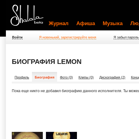
Журнал
Афиша
Музыка
Лю
Войти
Я новенький, зарегистрируйте меня
Я забыл пароль
БИОГРАФИЯ LEMON
Профиль
Биография
Фото (0)
Клипы (0)
Дискография (2)
Конц
Пока еще никто не добавил биографию данного исполнителя. Ты може