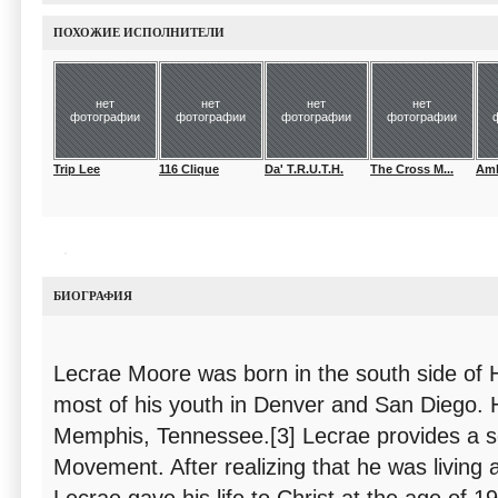
ПОХОЖИЕ ИСПОЛНИТЕЛИ
нет
нет
нет
нет
фотографии
фотографии
фотографии
фотографии
Trip Lee
116 Clique
Da' T.R.U.T.H.
The Cross M...
Am
БИОГРАФИЯ
Lecrae Moore was born in the south side of H
most of his youth in Denver and San Diego. H
Memphis, Tennessee.[3] Lecrae provides a so
Movement. After realizing that he was living a