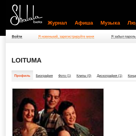
Журнал
Афиша
Музыка
Лю
Войти
Я новенький, зарегистрируйте меня
Я забыл пароль
LOITUMA
Профиль
Биография
Фото (1)
Клипы (0)
Дискография (1)
Конц