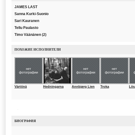
JAMES LAST
Sanna Kurki-Suonio
Sari Kauranen
Tellu Paulasto
Timo Väänänen (2)
ПОХОЖИЕ ИСПОЛНИТЕЛИ
нет
нет
нет
фотографии
фотографии
фотографии
Värttinä
Hedningarna
Annbjørg Lien
Troka
Liis
БИОГРАФИЯ