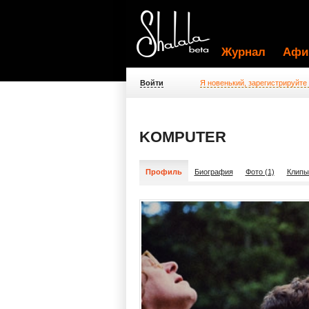
Журнал
Афи
Войти
Я новенький, зарегистрируйте
KOMPUTER
Профиль
Биография
Фото (1)
Клипы