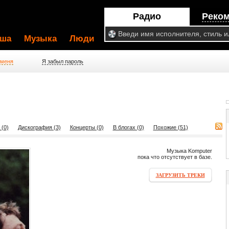
Радио
Реко
ша
Музыка
Люди
 меня
Я забыл пароль
 (0)
Дискография (3)
Концерты (0)
В блогах (0)
Похожие (51)
Музыка Komputer
пока что отсутствует в базе.
ЗАГРУЗИТЬ ТРЕКИ