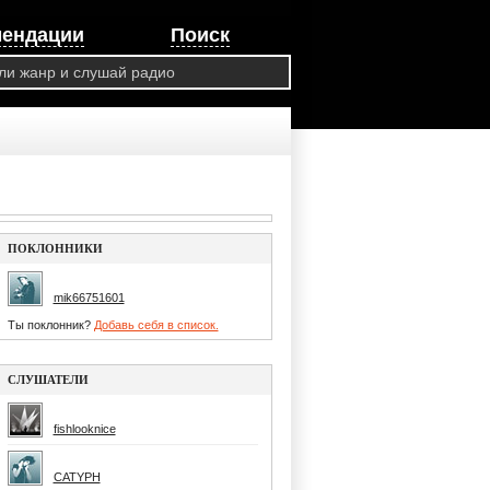
мендации
Поиск
ПОКЛОННИКИ
mik66751601
Ты поклонник?
Добавь себя в список.
СЛУШАТЕЛИ
fishlooknice
CATYPH