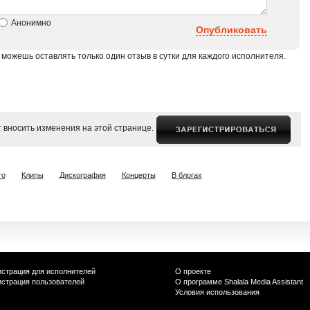
Анонимно
Опубликовать
 можешь оставлять только один отзыв в сутки для каждого исполнителя.
 вносить изменения на этой странице.
то
Клипы
Дискография
Концерты
В блогах
истрация для исполнителей
О проекте
истрация пользователей
О программе Shalala Media Assistant
Условия использования