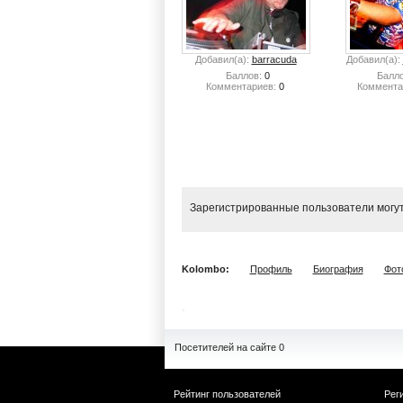
Добавил(а):
barracuda
Добавил(а):
Баллов:
0
Балло
Комментариев:
0
Коммента
Зарегистрированные пользователи могут
Kolombo:
Профиль
Биография
Фот
Посетителей на сайте 0
Рейтинг пользователей
Рег