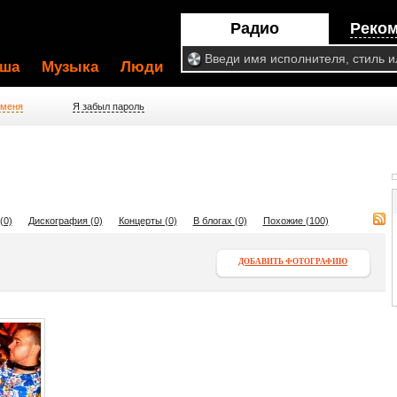
Радио
Реко
ша
Музыка
Люди
 меня
Я забыл пароль
(0)
Дискография (0)
Концерты (0)
В блогах (0)
Похожие (100)
ДОБАВИТЬ ФОТОГРАФИЮ