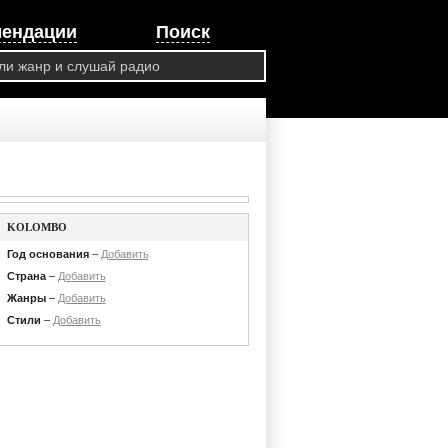
мендации
Поиск
KOLOMBO
Год основания
–
Добавить
Страна
–
Добавить
Жанры
–
Добавить
Стили
–
Добавить