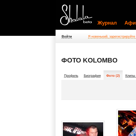
Журнал
Афи
Войти
Я новенький, зарегистрируйте
ФОТО KOLOMBO
Профиль
Биография
Фото (2)
Клипы 