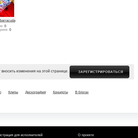
barracuda
в:
0
риев:
0
 вносить изменения на этой странице.
о
Клипы
Дискография
Концерты
В блогах
истрация для исполнителей
О проекте