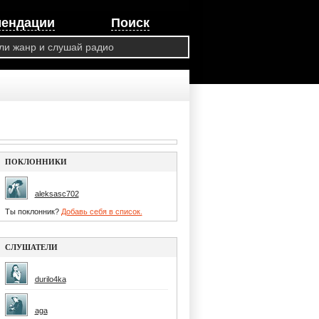
мендации
Поиск
ПОКЛОННИКИ
aleksasc702
Ты поклонник?
Добавь себя в список.
СЛУШАТЕЛИ
durilo4ka
aga