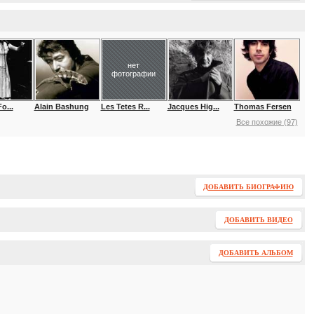
нет
фотографии
o...
Alain Bashung
Les Tetes R...
Jacques Hig...
Thomas Fersen
Все похожие (97)
ДОБАВИТЬ БИОГРАФИЮ
ДОБАВИТЬ ВИДЕО
ДОБАВИТЬ АЛЬБОМ