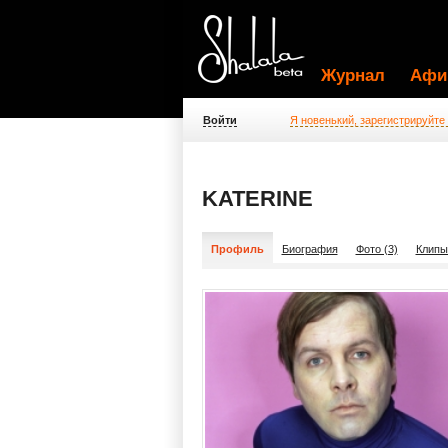
Журнал
Афи
Войти
Я новенький, зарегистрируйте
KATERINE
Профиль
Биография
Фото (3)
Клипы