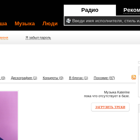
Радио
Реко
ша
Музыка
Люди
 меня
Я забыл пароль
 (0)
Дискография (1)
Концерты (0)
В блогах (1)
Похожие (97)
Музыка Katerine
пока что отсутствует в базе.
ЗАГРУЗИТЬ ТРЕКИ