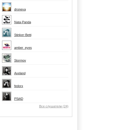
droneva
Nata-Panda
Stinker-Betti
amber_eyes
Stormov
Axeland
fedorx
PSiAD
Все слушатели (24)