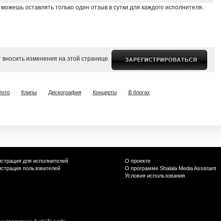
 можешь оставлять только один отзыв в сутки для каждого исполнителя.
 вносить изменения на этой странице.
Фото
Клипы
Дискография
Концерты
В блогах
истрация для исполнителей
О проекте
истрация пользователей
О программе Shalala Media Assistant
Условия использования