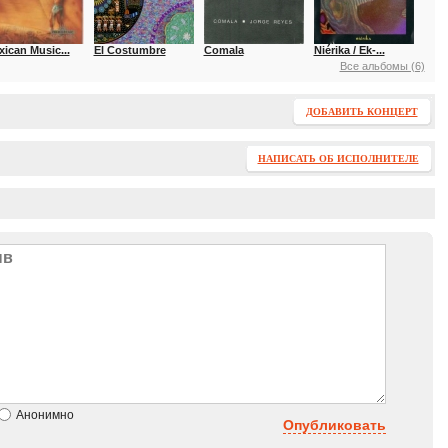
ican Music...
El Costumbre
Comala
Niérika / Ek-...
Все альбомы (6)
ДОБАВИТЬ КОНЦЕРТ
НАПИСАТЬ ОБ ИСПОЛНИТЕЛЕ
Анонимно
Опубликовать