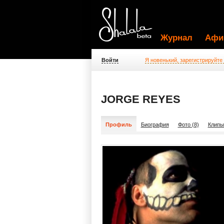
Журнал
Афи
Войти
Я новенький, зарегистрируйте
JORGE REYES
Профиль
Биография
Фото (8)
Клипы