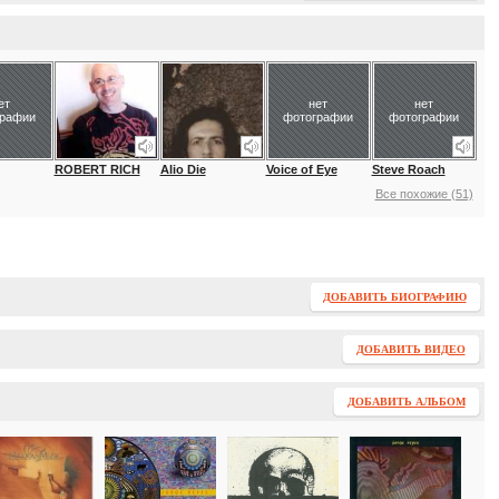
ет
нет
нет
графии
фотографии
фотографии
ROBERT RICH
Alio Die
Voice of Eye
Steve Roach
Все похожие (51)
ДОБАВИТЬ БИОГРАФИЮ
ДОБАВИТЬ ВИДЕО
ДОБАВИТЬ АЛЬБОМ