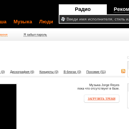
Радио
Реко
ша
Музыка
Люди
 меня
Я забыл пароль
 (0)
Дискография (6)
Концерты (0)
В блогах (0)
Похожие (51)
Музыка Jorge Reyes
пока что отсутствует в базе.
ЗАГРУЗИТЬ ТРЕКИ