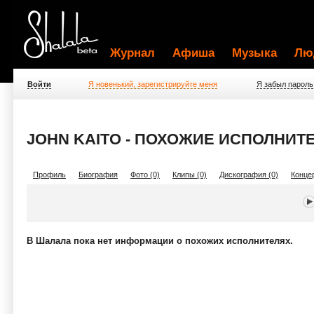
Журнал
Афиша
Музыка
Лю
Войти
Я новенький, зарегистрируйте меня
Я забыл пароль
JOHN KAITO - ПОХОЖИЕ ИСПОЛНИТ
Профиль
Биография
Фото (0)
Клипы (0)
Дискография (0)
Концер
В Шалала пока нет информации о похожих исполнителях.