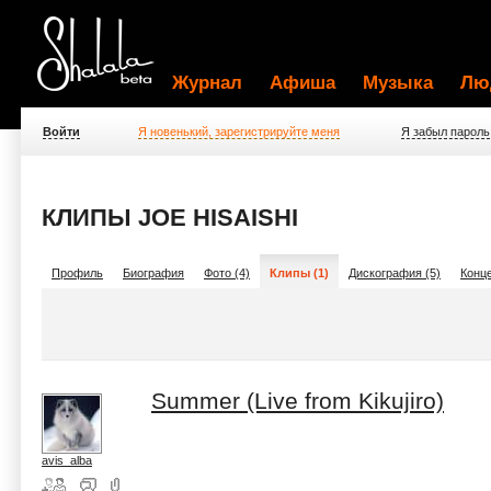
Журнал
Афиша
Музыка
Лю
Войти
Я новенький, зарегистрируйте меня
Я забыл пароль
КЛИПЫ JOE HISAISHI
Профиль
Биография
Фото (4)
Клипы (1)
Дискография (5)
Конце
Summer (Live from Kikujiro)
avis_alba