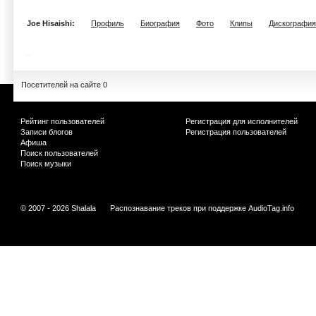
Joe Hisaishi:
Профиль
Биография
Фото
Клипы
Дискография
Посетителей на сайте 0
Рейтинг пользователей
Регистрация для исполнителей
Записи блогов
Регистрация пользователей
Афиша
Поиск пользователей
Поиск музыки
© 2007 - 2026 Shalala
Распознавание треков при поддержке
AudioTag.info