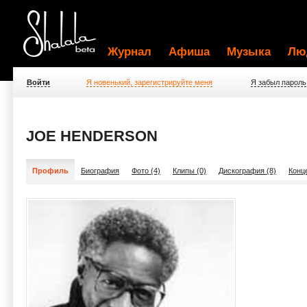
Журнал
Афиша
Музыка
Лю
Войти
Я новенький, зарегистрируйте меня
Я забыл пароль
JOE HENDERSON
Профиль
Биография
Фото (4)
Клипы (0)
Дискография (8)
Конц