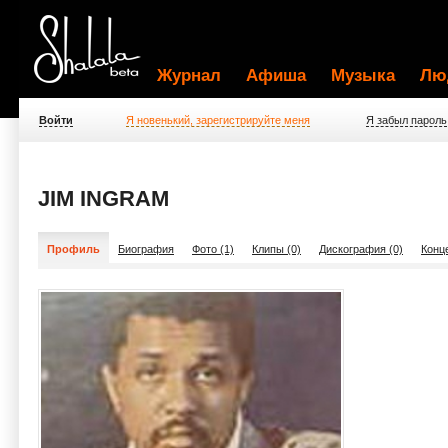
Журнал
Афиша
Музыка
Лю
Войти
Я новенький, зарегистрируйте меня
Я забыл пароль
JIM INGRAM
Профиль
Биография
Фото (1)
Клипы (0)
Дискография (0)
Конц